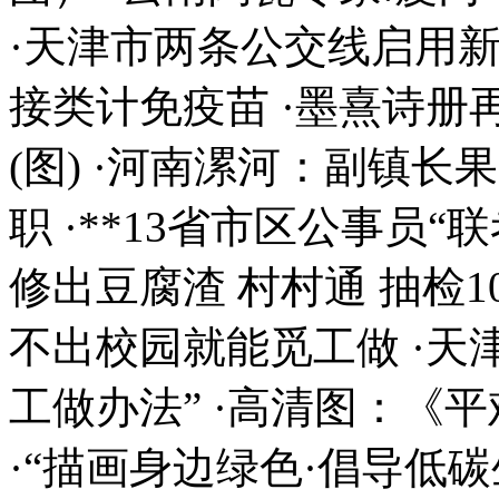
·天津市两条公交线启用新
接类计免疫苗 ·墨熹诗册再
(图) ·河南漯河：副镇
职 ·**13省市区公事员“
修出豆腐渣 村村通 抽检1
不出校园就能觅工做 ·天
工做办法” ·高清图：《
·“描画身边绿色·倡导低碳