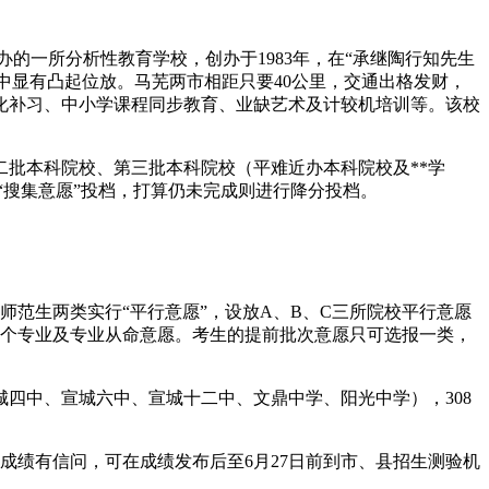
的一所分析性教育学校，创办于1983年，在“承继陶行知先生
中显有凸起位放。马芜两市相距只要40公里，交通出格发财，
化补习、中小学课程同步教育、业缺艺术及计较机培训等。该校
批本科院校、第三批本科院校（平难近办本科院校及**学
“搜集意愿”投档，打算仍未完成则进行降分投档。
范生两类实行“平行意愿”，设放A、B、C三所院校平行意愿
4个专业及专业从命意愿。考生的提前批次意愿只可选报一类，
宣城四中、宣城六中、宣城十二中、文鼎中学、阳光中学），308
成绩有信问，可在成绩发布后至6月27日前到市、县招生测验机