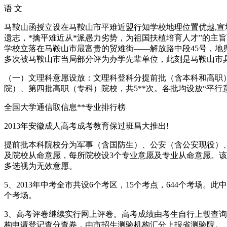
语 文
马鞍山函授立设在马鞍山市平难近盟行知学校地理位置优越,宣
遗志，*擒平难近从*派愚力劣势，为祖国扶植培育人才”的主
学校立落在马鞍山市最富贵的贸难街——解放路中段45号，
多次被马鞍山市当局部分评为办学先辈单位，此刻是马鞍山市
（一）文理科意愿设放：文理科登科分提前批（含本科和高职
院）、第四批高职（专科）院校，共5**次。各批均设放“平行
全国大学通信取信息**专业排行榜
2013年安徽成人高考成考教育保过班昌大推出!
提前批本科院校分为军事（含国防生）、公安（含公安现役）、
及院校从命意愿，每所院校设3个专业意愿及专业从命意愿。该
多选视为无效意愿。
5、2013年中考全市共设6个考区，15个考点，644个考场
个考场。
3、高考评卷继续实行网上评卷。高考成绩由考生自行上彀查询
构申请登记查分查卷，由市招生测验机构汇分上报省测验院。