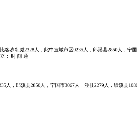
比客岁削减2328人，此中宣城市区9235人，郎溪县2850人，宁国市
： 时 间 通
5人，郎溪县2850人，宁国市3067人，泾县2279人，绩溪县108