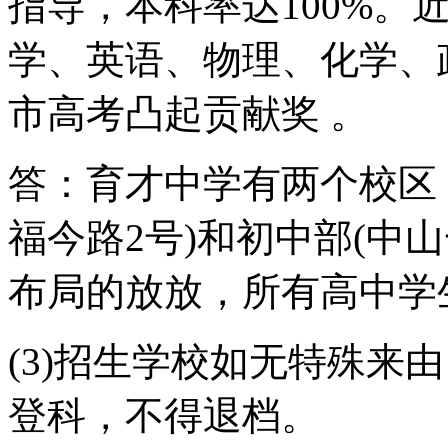
指导，本科率达100%。
学、英语、物理、化学、
市高考凸起贡献奖 。
答：育才中学有两个校区
福今路2号)和初中部(中
布局的放放，所有高中学
(3)招生学校如无特殊来
登科，不得退档。