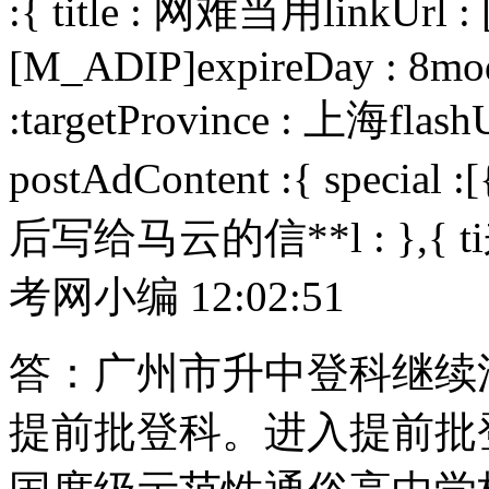
:{ title : 网难当用linkUrl : 
[M_ADIP]expireDay : 8mod
:targetProvince : 上海flashU
postAdContent :{ speci
后写给马云的信**l : },
考网小编 12:02:51
答：广州市升中登科继续
提前批登科。进入提前批