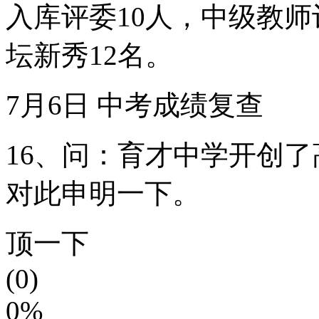
入库评委10人，中级教师
坛新秀12名。
7月6日 中考成绩复查
16、问：育才中学开创
对此申明一下。
顶一下
(0)
0%