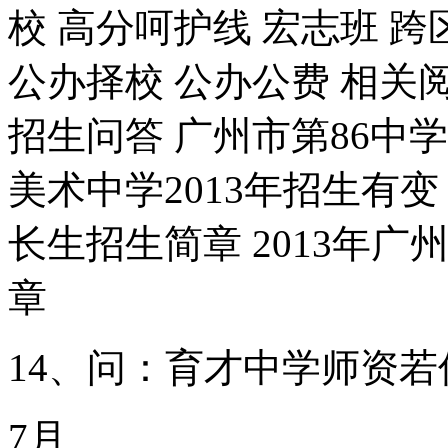
校 高分呵护线 宏志班 跨
公办择校 公办公费 相关
招生问答 广州市第86中学
美术中学2013年招生有变
长生招生简章 2013年
章
14、问：育才中学师资若
7月