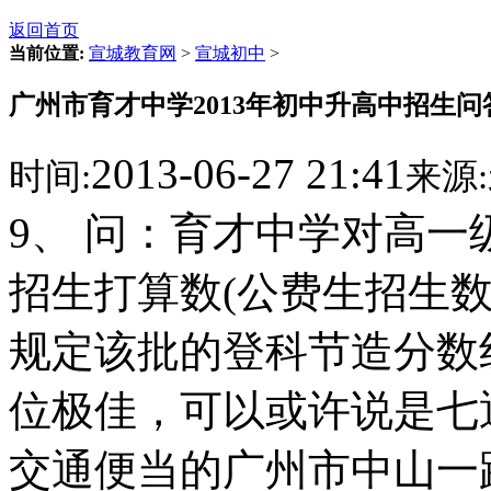
返回首页
当前位置:
宣城教育网
>
宣城初中
>
广州市育才中学2013年初中升高中招生问
2013-06-27 21:41
时间:
来源:
9、 问：育才中学对高一级
招生打算数(公费生招生数
规定该批的登科节造分数
位极佳，可以或许说是七
交通便当的广州市中山一