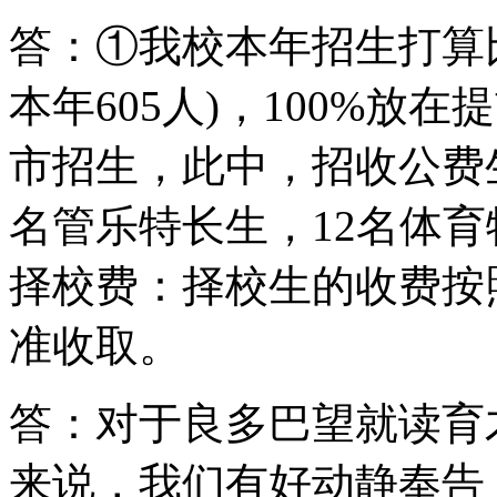
答：①我校本年招生打算比
本年605人)，100%放
市招生，此中，招收公费生
名管乐特长生，12名体育
择校费：择校生的收费按
准收取。
答：对于良多巴望就读育
来说，我们有好动静奉告：