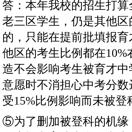
答：本年我校的招生打算
老三区学生，仍是其他区
的，只能在提前批填报育
他区的考生比例都在10%
造不会影响考生被育才中
意愿时不消担心中考分数
受15%比例影响而未被登
⑤为了删加被登科的机缘