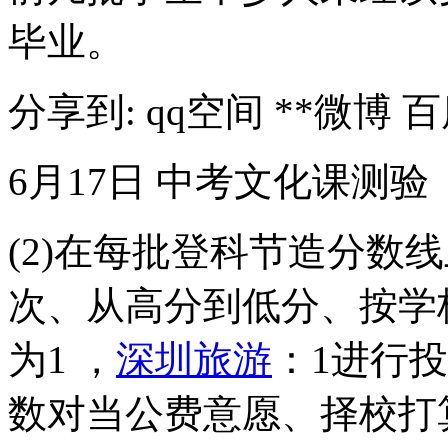
毕业。
分享到: qq空间 **微博 
6月17日 中考文化课测验
(2)在每批登科节造分数
次、从高分到低分、按学
为1 ，
深圳旅游
：1进行
数对当公费意愿、择校打