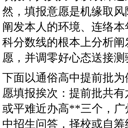
然，填报意愿是机缘取风
阐发本人的环境、连络本
科分数线的根本上分析阐
愿，并调零好心态送接测
下面以通俗高中提前批为
愿填报挨次：提前批共有
或平难近办高**三个，广
中招生问答，择校或自筹