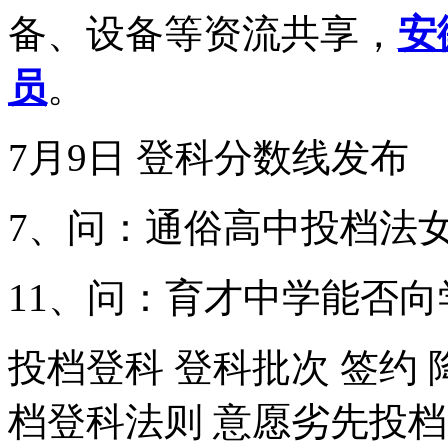
备、设备等资流共享，
安
员
。
7月9日 登科分数线发布
7、问：通俗高中投档法女
11、问：育才中学能否向
投档登科 登科批次 签约 
档登科法则 意愿劣先投档